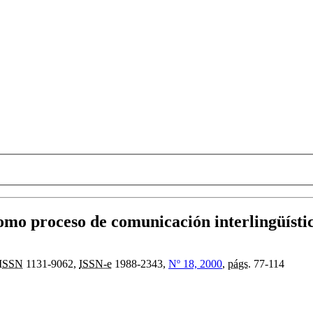
omo proceso de comunicación interlingüísti
ISSN
1131-9062,
ISSN-e
1988-2343,
Nº 18, 2000
,
págs.
77-114