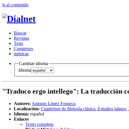
Ir al conteni
d
o
B
uscar
R
evistas
T
esis
Co
n
gresos
m
étricas
Cambiar idioma
Idioma
"Traduco ergo intellego"
:
La traducción c
Autores:
Antonio López Fonseca
Localización:
Cuadernos de filología clásica. Estudios latinos
,
Idioma:
español
Enlaces
Texto completo