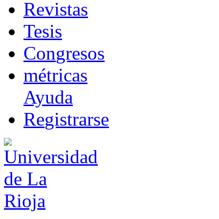
R
evistas
T
esis
Co
n
gresos
m
étricas
Ayuda
R
e
gistrarse