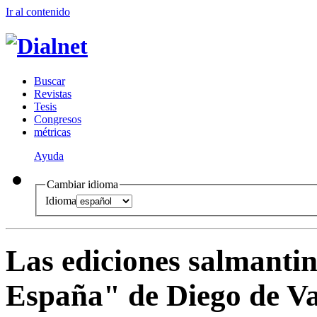
Ir al conteni
d
o
B
uscar
R
evistas
T
esis
Co
n
gresos
m
étricas
Ayuda
Cambiar idioma
Idioma
Las ediciones salmantin
España" de Diego de Va