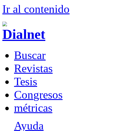
Ir al conteni
d
o
B
uscar
R
evistas
T
esis
Co
n
gresos
m
étricas
Ayuda