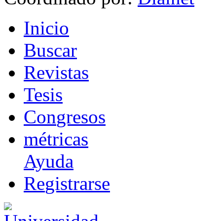
I
nicio
B
uscar
R
evistas
T
esis
Co
n
gresos
m
étricas
Ayuda
R
e
gistrarse