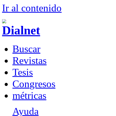
Ir al conteni
d
o
B
uscar
R
evistas
T
esis
Co
n
gresos
m
étricas
Ayuda