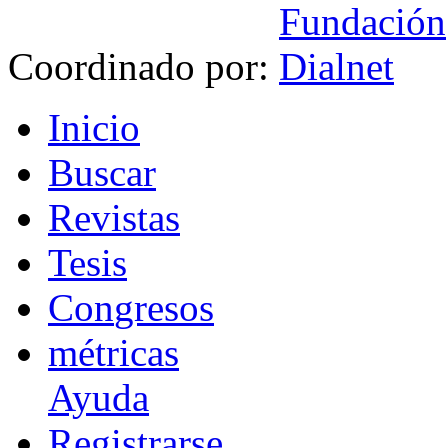
Coordinado por:
I
nicio
B
uscar
R
evistas
T
esis
Co
n
gresos
m
étricas
Ayuda
R
e
gistrarse