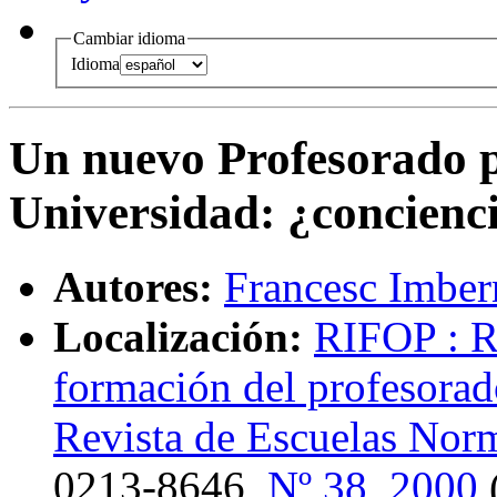
Cambiar idioma
Idioma
Un nuevo Profesorado 
Universidad
:
¿concienc
Autores:
Francesc Imbe
Localización:
RIFOP : Re
formación del profesorad
Revista de Escuelas Nor
0213-8646,
Nº 38, 2000
(