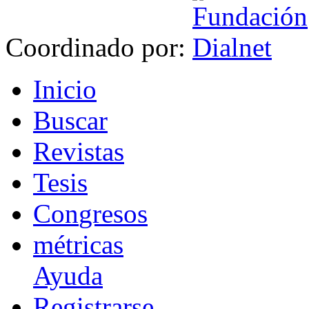
Coordinado por:
I
nicio
B
uscar
R
evistas
T
esis
Co
n
gresos
m
étricas
Ayuda
R
e
gistrarse