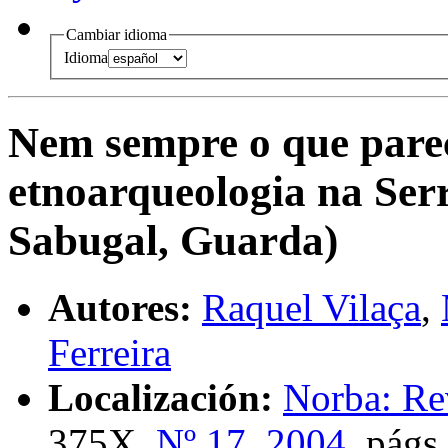
Cambiar idioma
Idioma
Nem sempre o que parec
etnoarqueologia na Ser
Sabugal, Guarda)
Autores:
Raquel Vilaça
,
Ferreira
Localización:
Norba: Rev
375X,
Nº 17, 2004
,
págs.