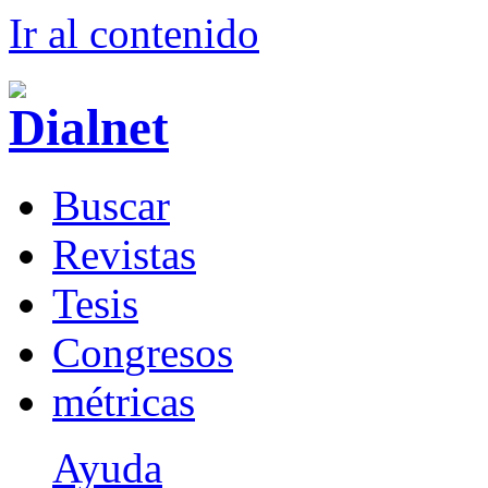
Ir al conteni
d
o
B
uscar
R
evistas
T
esis
Co
n
gresos
m
étricas
Ayuda