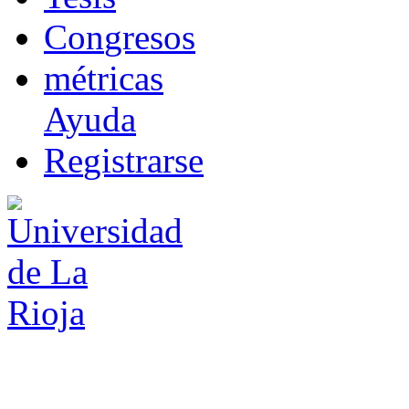
Co
n
gresos
m
étricas
Ayuda
R
e
gistrarse