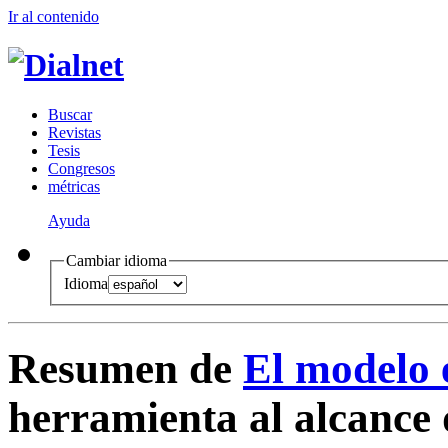
Ir al conteni
d
o
B
uscar
R
evistas
T
esis
Co
n
gresos
m
étricas
Ayuda
Cambiar idioma
Idioma
Resumen de
El modelo 
herramienta al alcance 