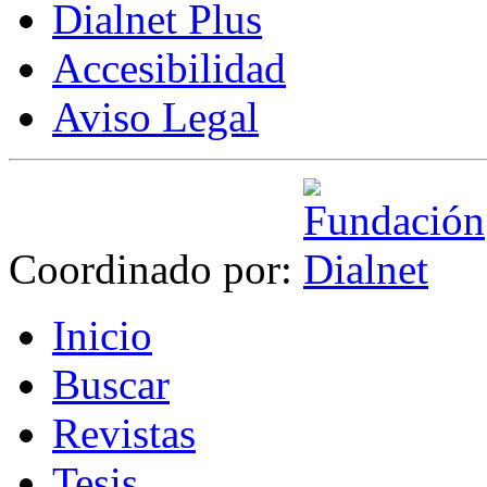
Dialnet Plus
Accesibilidad
Aviso Legal
Coordinado por:
I
nicio
B
uscar
R
evistas
T
esis