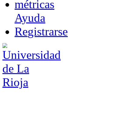
m
étricas
Ayuda
R
e
gistrarse