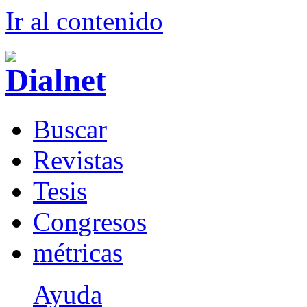
Ir al conteni
d
o
B
uscar
R
evistas
T
esis
Co
n
gresos
m
étricas
Ayuda