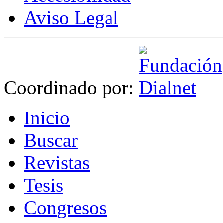
Aviso Legal
Coordinado por:
I
nicio
B
uscar
R
evistas
T
esis
Co
n
gresos