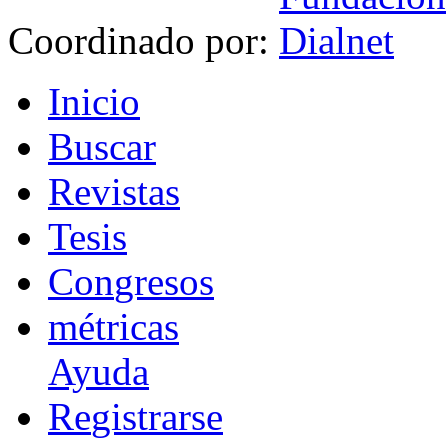
Coordinado por:
I
nicio
B
uscar
R
evistas
T
esis
Co
n
gresos
m
étricas
Ayuda
R
e
gistrarse