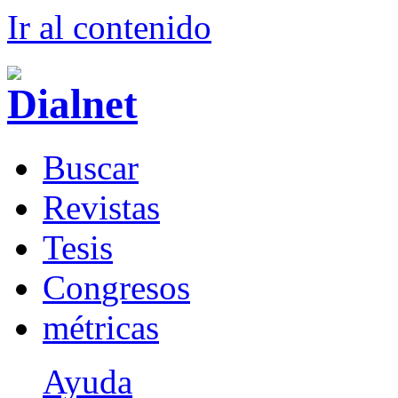
Ir al conteni
d
o
B
uscar
R
evistas
T
esis
Co
n
gresos
m
étricas
Ayuda