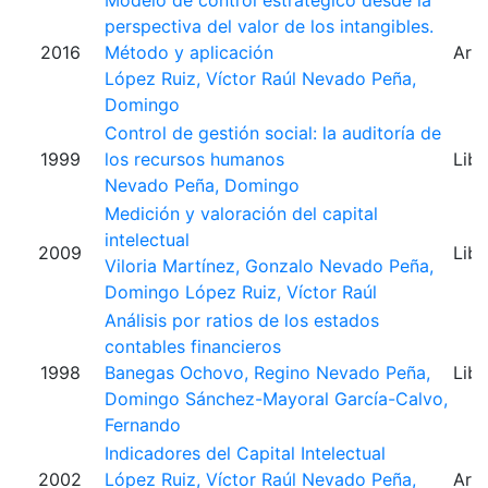
Modelo de control estratégico desde la
perspectiva del valor de los intangibles.
2016
Método y aplicación
Artí
López Ruiz, Víctor Raúl
Nevado Peña,
Domingo
Control de gestión social: la auditoría de
1999
los recursos humanos
Libr
Nevado Peña, Domingo
Medición y valoración del capital
intelectual
2009
Libr
Viloria Martínez, Gonzalo
Nevado Peña,
Domingo
López Ruiz, Víctor Raúl
Análisis por ratios de los estados
contables financieros
1998
Banegas Ochovo, Regino
Nevado Peña,
Libr
Domingo
Sánchez-Mayoral García-Calvo,
Fernando
Indicadores del Capital Intelectual
2002
López Ruiz, Víctor Raúl
Nevado Peña,
Artí