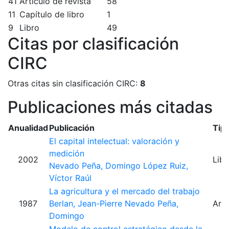
41
Artículo de revista
58
11
Capítulo de libro
1
9
Libro
49
Citas por clasificación
CIRC
Otras citas sin clasificación CIRC:
8
Publicaciones más citadas
Anualidad
Publicación
Tip
El capital intelectual: valoración y
medición
2002
Libr
Nevado Peña, Domingo
López Ruiz,
Víctor Raúl
La agricultura y el mercado del trabajo
1987
Berlan, Jean-Pierre
Nevado Peña,
Artí
Domingo