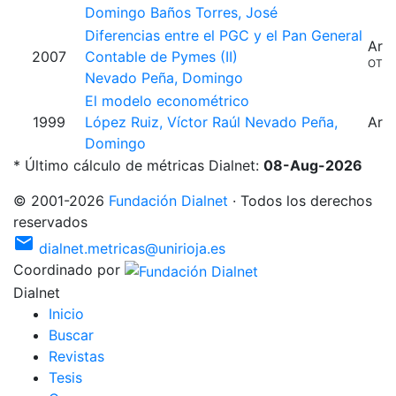
Domingo
Baños Torres, José
Diferencias entre el PGC y el Pan General
Artí
2007
Contable de Pymes (II)
OTR
Nevado Peña, Domingo
El modelo econométrico
1999
López Ruiz, Víctor Raúl
Nevado Peña,
Artí
Domingo
* Último cálculo de métricas Dialnet:
08-Aug-2026
©
2001
-
2026
Fundación Dialnet
·
Todos los derechos
reservados
mail
dialnet.metricas@unirioja.es
Coordinado por
Dialnet
I
nicio
B
uscar
R
evistas
T
esis