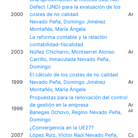
Defect (JND) para la evaluación de los
2000
costes de no calidad
Artí
Nevado Peña, Domingo
Jiménez
Montañés, María Ángela
La reforma contable y la relación
contabilidad-fiscalidad
2003
Núñez Chicharro, Montserrat
Alonso
Artí
Carrillo, Inmaculada
Nevado Peña,
Domingo
El cálculo de los costes de no calidad
1999
Nevado Peña, Domingo
Jiménez
Artí
Montañés, María Ángela
Propuestas para la renovación del control
de gestión en la empresa
Artí
1999
ARTI
Banegas Ochovo, Regino
Nevado Peña,
Domingo
¿Convergencia en la UE27?
2007
López Ruiz, Víctor Raúl
Nevado Peña,
Capí