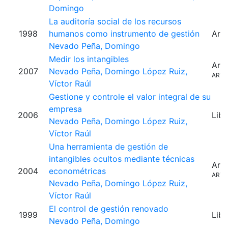
Domingo
La auditoría social de los recursos
1998
humanos como instrumento de gestión
Artí
Nevado Peña, Domingo
Medir los intangibles
Artí
2007
Nevado Peña, Domingo
López Ruiz,
ARTI
Víctor Raúl
Gestione y controle el valor integral de su
empresa
2006
Libr
Nevado Peña, Domingo
López Ruiz,
Víctor Raúl
Una herramienta de gestión de
intangibles ocultos mediante técnicas
Artí
2004
econométricas
ARTI
Nevado Peña, Domingo
López Ruiz,
Víctor Raúl
El control de gestión renovado
1999
Libr
Nevado Peña, Domingo