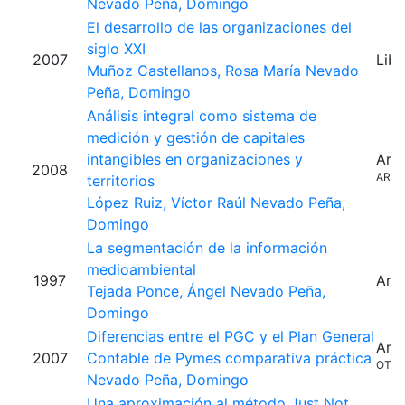
Nevado Peña, Domingo
El desarrollo de las organizaciones del
siglo XXI
2007
Libr
Muñoz Castellanos, Rosa María
Nevado
Peña, Domingo
Análisis integral como sistema de
medición y gestión de capitales
intangibles en organizaciones y
Artí
2008
ARTI
territorios
López Ruiz, Víctor Raúl
Nevado Peña,
Domingo
La segmentación de la información
medioambiental
1997
Artí
Tejada Ponce, Ángel
Nevado Peña,
Domingo
Diferencias entre el PGC y el Plan General
Artí
2007
Contable de Pymes comparativa práctica
OTR
Nevado Peña, Domingo
Una aproximación al método Just Not