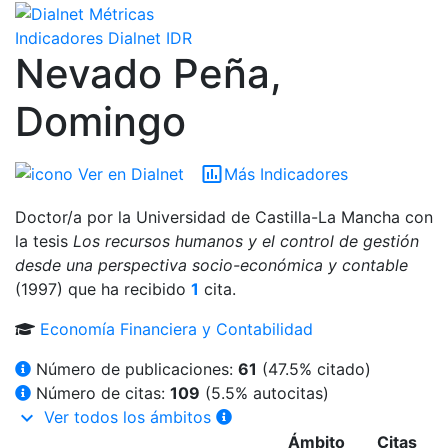
Indicadores Dialnet
IDR
Nevado Peña,
Domingo
insert_chart_outlined
Más Indicadores
Ver en Dialnet
Doctor/a por la Universidad de Castilla-La Mancha con
la tesis
Los recursos humanos y el control de gestión
desde una perspectiva socio-económica y contable
(1997)
que ha recibido
1
cita
.
Economía Financiera y Contabilidad
Número de publicaciones:
61
(
47.5
% citado)
Número de citas:
109
(5.5% autocitas)
keyboard_arrow_down
Ver todos los ámbitos
Ámbito
Citas