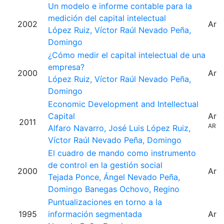
Un modelo e informe contable para la
medición del capital intelectual
2002
Artí
López Ruiz, Víctor Raúl
Nevado Peña,
Domingo
¿Cómo medir el capital intelectual de una
empresa?
2000
Artí
López Ruiz, Víctor Raúl
Nevado Peña,
Domingo
Economic Development and Intellectual
Capital
Artí
2011
ARTI
Alfaro Navarro, José Luis
López Ruiz,
Víctor Raúl
Nevado Peña, Domingo
El cuadro de mando como instrumento
de control en la gestión social
2000
Artí
Tejada Ponce, Ángel
Nevado Peña,
Domingo
Banegas Ochovo, Regino
Puntualizaciones en torno a la
1995
información segmentada
Artí