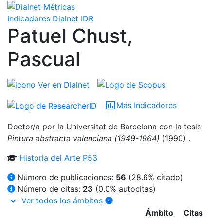
Indicadores Dialnet
IDR
Patuel Chust,
Pascual
Ver en Dialnet
insert_chart_outlined
Más Indicadores
Doctor/a por la Universitat de Barcelona con la tesis
Pintura abstracta valenciana (1949-1964)
(1990) .
Historia del Arte
P53
Número de publicaciones:
56
(
28.6
% citado)
Número de citas:
23
(0.0% autocitas)
keyboard_arrow_down
Ver todos los ámbitos
Ámbito
Citas