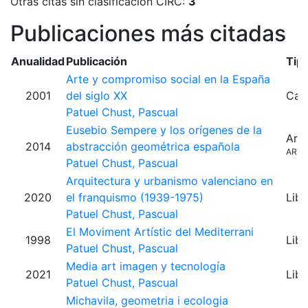
Otras citas sin clasificación CIRC:
3
Publicaciones más citadas
Anualidad
Publicación
Tip
Arte y compromiso social en la España
2001
del siglo XX
Capí
Patuel Chust, Pascual
Eusebio Sempere y los orígenes de la
Artí
2014
abstracción geométrica española
ARTI
Patuel Chust, Pascual
Arquitectura y urbanismo valenciano en
2020
el franquismo (1939-1975)
Libr
Patuel Chust, Pascual
El Moviment Artístic del Mediterrani
1998
Libr
Patuel Chust, Pascual
Media art imagen y tecnología
2021
Libr
Patuel Chust, Pascual
Michavila, geometria i ecologia