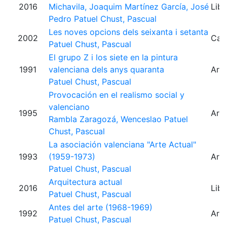
2016
Michavila, Joaquim
Martínez García, José
Libr
Pedro
Patuel Chust, Pascual
Les noves opcions dels seixanta i setanta
2002
Capí
Patuel Chust, Pascual
El grupo Z i los siete en la pintura
1991
valenciana dels anys quaranta
Artí
Patuel Chust, Pascual
Provocación en el realismo social y
valenciano
1995
Artí
Rambla Zaragozá, Wenceslao
Patuel
Chust, Pascual
La asociación valenciana "Arte Actual"
1993
(1959-1973)
Artí
Patuel Chust, Pascual
Arquitectura actual
2016
Libr
Patuel Chust, Pascual
Antes del arte (1968-1969)
1992
Artí
Patuel Chust, Pascual