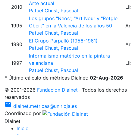
Arte actual
2010
Libr
Patuel Chust, Pascual
Los grupos "Neos", "Art Nou" y "Rotgle
1995
Obert" en la Valencia de los años 50
Artí
Patuel Chust, Pascual
El Grupo Parpalló (1956-1961)
1990
Artí
Patuel Chust, Pascual
Informalismo matérico en la pintura
1997
valenciana
Libr
Patuel Chust, Pascual
* Último cálculo de métricas Dialnet:
02-Aug-2026
©
2001
-
2026
Fundación Dialnet
·
Todos los derechos
reservados
mail
dialnet.metricas@unirioja.es
Coordinado por
Dialnet
I
nicio