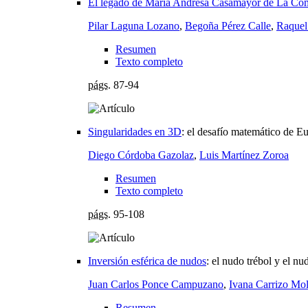
El legado de María Andresa Casamayor de La Co
Pilar Laguna Lozano
,
Begoña Pérez Calle
,
Raquel
Resumen
Texto completo
págs.
87-94
Singularidades en 3D
:
el desafío matemático de Eu
Diego Córdoba Gazolaz
,
Luis Martínez Zoroa
Resumen
Texto completo
págs.
95-108
Inversión esférica de nudos
:
el nudo trébol y el n
Juan Carlos Ponce Campuzano
,
Ivana Carrizo Mol
Resumen