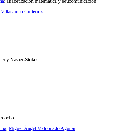
ma
:
alfabetización matemática y educomunicación
 Villacampa Gutiérrez
ler y Navier-Stokes
udo ocho
ina
,
Miguel Ángel Maldonado Aguilar