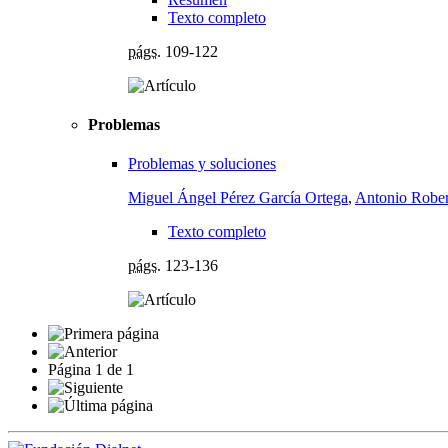
Texto completo
págs.
109-122
Problemas
Problemas y soluciones
Miguel Ángel Pérez García Ortega
,
Antonio Rober
Texto completo
págs.
123-136
Página
1
de
1