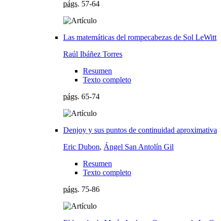
págs.
57-64
Las matemáticas del rompecabezas de Sol LeWitt
Raúl Ibáñez Torres
Resumen
Texto completo
págs.
65-74
Denjoy y sus puntos de continuidad aproximativa
Eric Dubon
,
Ángel San Antolín Gil
Resumen
Texto completo
págs.
75-86