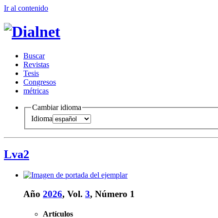
Ir al conteni
d
o
B
uscar
R
evistas
T
esis
Co
n
gresos
m
étricas
Cambiar idioma
Idioma
Lva2
Año
2026
, Vol.
3
, Número 1
Artículos