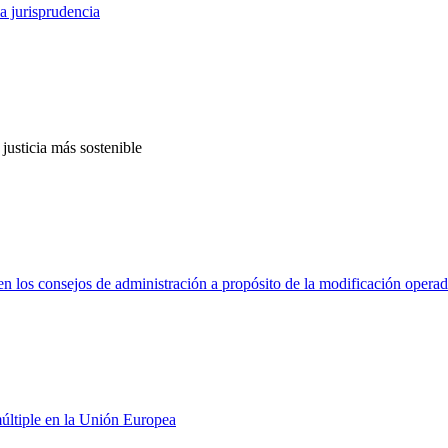
a jurisprudencia
 justicia más sostenible
n los consejos de administración a propósito de la modificación operad
últiple en la Unión Europea