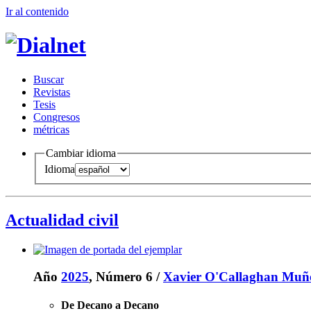
Ir al conteni
d
o
B
uscar
R
evistas
T
esis
Co
n
gresos
m
étricas
Cambiar idioma
Idioma
Actualidad civil
Año
2025
, Número 6
/
Xavier O'Callaghan Muñ
De Decano a Decano