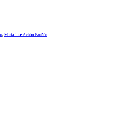
ro
,
María José Achón Bruñén