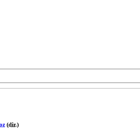
oz
(
dir.
)