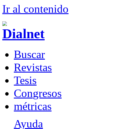
Ir al conteni
d
o
B
uscar
R
evistas
T
esis
Co
n
gresos
m
étricas
Ayuda