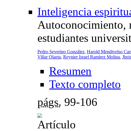
Inteligencia espirit
Autoconocimiento, n
estudiantes universi
Pedro Severino González
,
Harold Mendivelso Carr
Villar Olaeta
,
Reynier Israel Ramírez Molina
,
Jhei
Resumen
Texto completo
págs.
99-106