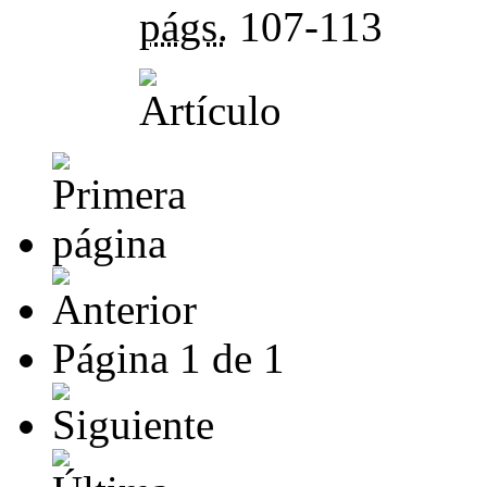
págs.
107-113
Página
1
de
1