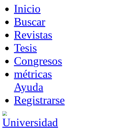
I
nicio
B
uscar
R
evistas
T
esis
Co
n
gresos
m
étricas
Ayuda
R
e
gistrarse