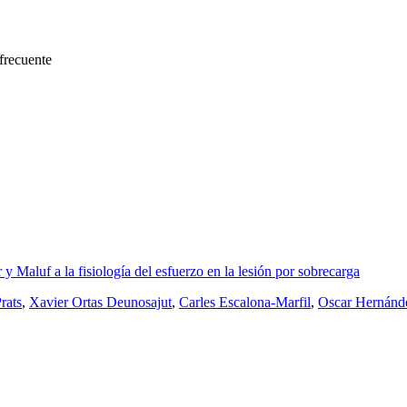
frecuente
Maluf a la fisiología del esfuerzo en la lesión por sobrecarga
Prats
,
Xavier Ortas Deunosajut
,
Carles Escalona-Marfil
,
Oscar Hernánde