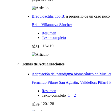
Braquidactilia tipo B
:
a propósito de un caso poco 
Brian Villanueva Sánchez
Resumen
Texto completo
págs.
116-119
Temas de Actualizaciones
Adaptación del paradigma biomecánico de Mueller y 
Fernando Pifarré San Agustín
,
Valldeflors Pifarré 
Resumen
Texto completo
1
2
págs.
120-128