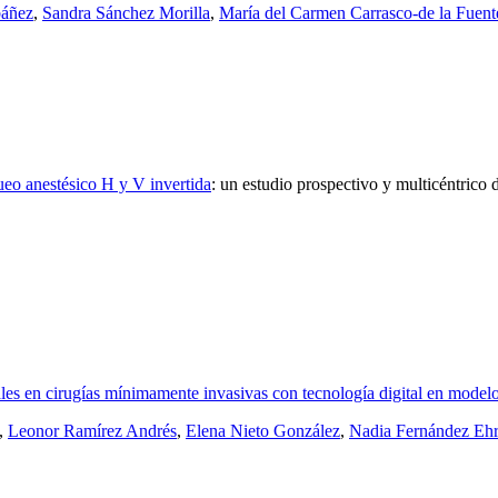
báñez
,
Sandra Sánchez Morilla
,
María del Carmen Carrasco-de la Fuent
ueo anestésico H y V invertida
:
un estudio prospectivo y multicéntrico 
sales en cirugías mínimamente invasivas con tecnología digital en mode
,
Leonor Ramírez Andrés
,
Elena Nieto González
,
Nadia Fernández Ehr