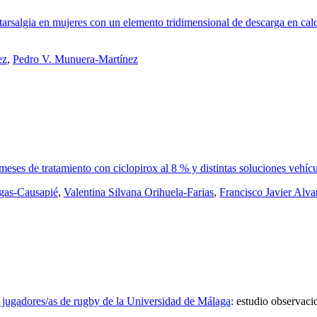
tarsalgia en mujeres con un elemento tridimensional de descarga en cal
ez
,
Pedro V. Munuera-Martínez
meses de tratamiento con ciclopirox al 8 % y distintas soluciones vehíc
egas-Causapié
,
Valentina Silvana Orihuela-Farias
,
Francisco Javier Alv
n jugadores/as de rugby de la Universidad de Málaga
:
estudio observaci