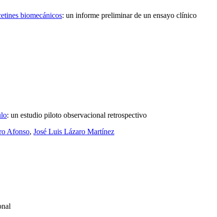
cetines biomecánicos
:
un informe preliminar de un ensayo clínico
ulo
:
un estudio piloto observacional retrospectivo
aro Afonso
,
José Luis Lázaro Martínez
onal