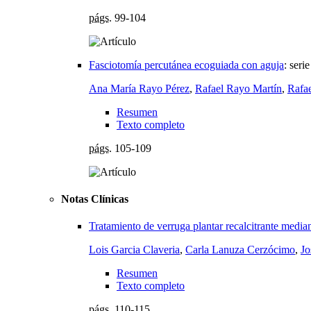
págs.
99-104
Fasciotomía percutánea ecoguiada con aguja
:
serie
Ana María Rayo Pérez
,
Rafael Rayo Martín
,
Rafa
Resumen
Texto completo
págs.
105-109
Notas Clínicas
Tratamiento de verruga plantar recalcitrante media
Lois Garcia Claveria
,
Carla Lanuza Cerzócimo
,
Jo
Resumen
Texto completo
págs.
110-115