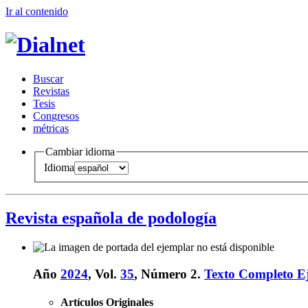
Ir al conteni
d
o
B
uscar
R
evistas
T
esis
Co
n
gresos
m
étricas
Cambiar idioma
Idioma
Revista española de podología
Año
2024
, Vol.
35
, Número 2.
Texto Completo E
Artículos Originales