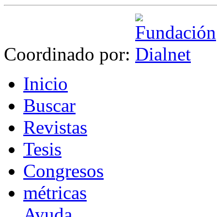
Coordinado por:
I
nicio
B
uscar
R
evistas
T
esis
Co
n
gresos
m
étricas
Ayuda