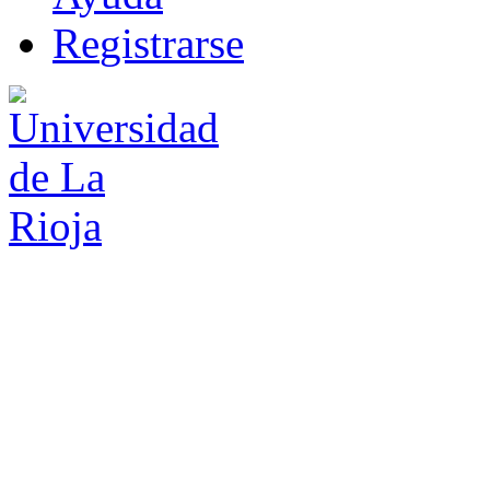
R
e
gistrarse