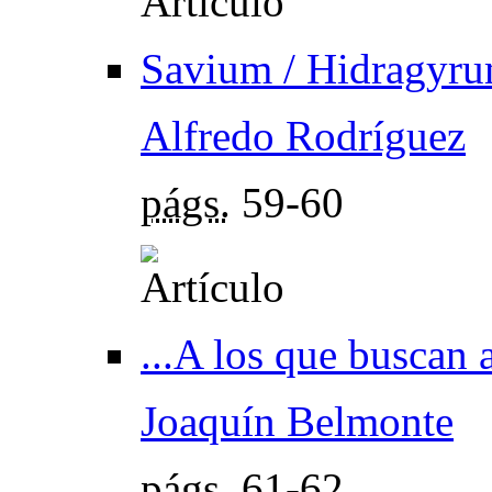
Savium / Hidragyr
Alfredo Rodríguez
págs.
59-60
...A los que buscan 
Joaquín Belmonte
págs.
61-62