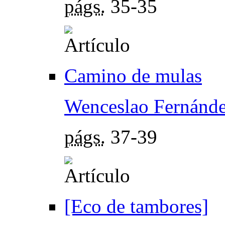
págs.
35-35
Camino de mulas
Wenceslao Fernánde
págs.
37-39
[Eco de tambores]