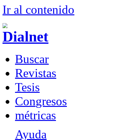
Ir al conteni
d
o
B
uscar
R
evistas
T
esis
Co
n
gresos
m
étricas
Ayuda