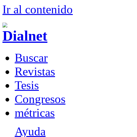
Ir al conteni
d
o
B
uscar
R
evistas
T
esis
Co
n
gresos
m
étricas
Ayuda