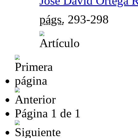
José David Ortega 
págs.
293-298
Página
1
de
1