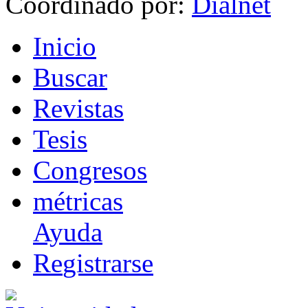
Coordinado por:
I
nicio
B
uscar
R
evistas
T
esis
Co
n
gresos
m
étricas
Ayuda
R
e
gistrarse