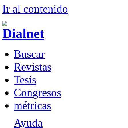
Ir al conteni
d
o
B
uscar
R
evistas
T
esis
Co
n
gresos
m
étricas
Ayuda