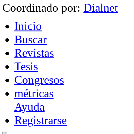
Coordinado por:
I
nicio
B
uscar
R
evistas
T
esis
Co
n
gresos
m
étricas
Ayuda
R
e
gistrarse