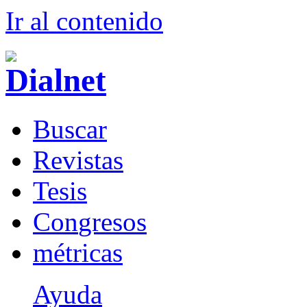
Ir al conteni
d
o
B
uscar
R
evistas
T
esis
Co
n
gresos
m
étricas
Ayuda