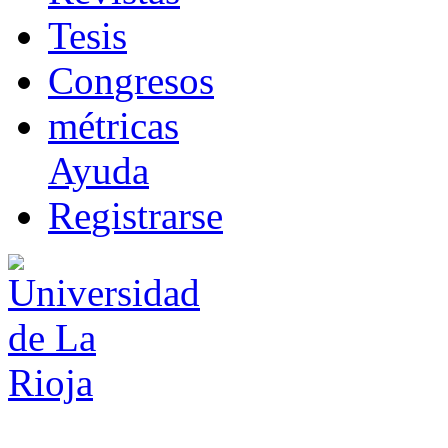
T
esis
Co
n
gresos
m
étricas
Ayuda
R
e
gistrarse