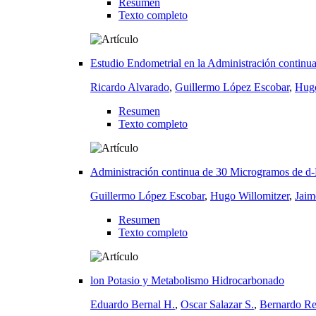
Resumen
Texto completo
Estudio Endometrial en la Administración continu
Ricardo Alvarado
,
Guillermo López Escobar
,
Hugo
Resumen
Texto completo
Administración continua de 30 Microgramos de d-
Guillermo López Escobar
,
Hugo Willomitzer
,
Jaim
Resumen
Texto completo
lon Potasio y Metabolismo Hidrocarbonado
Eduardo Bernal H.
,
Oscar Salazar S.
,
Bernardo Re