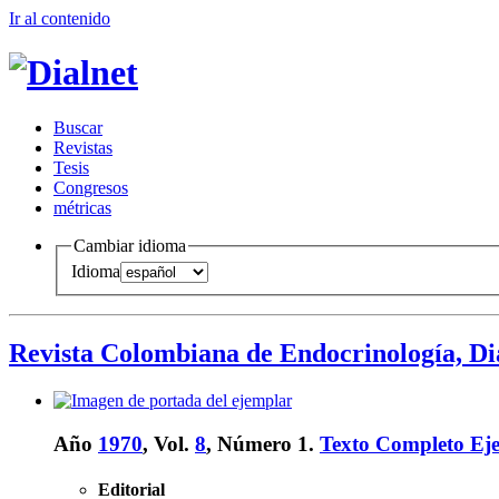
Ir al conteni
d
o
B
uscar
R
evistas
T
esis
Co
n
gresos
m
étricas
Cambiar idioma
Idioma
Revista Colombiana de Endocrinología, Di
Año
1970
, Vol.
8
, Número 1.
Texto Completo Ej
Editorial