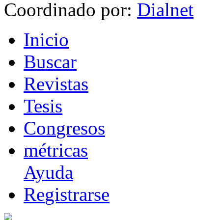
Coordinado por:
I
nicio
B
uscar
R
evistas
T
esis
Co
n
gresos
m
étricas
Ayuda
R
e
gistrarse