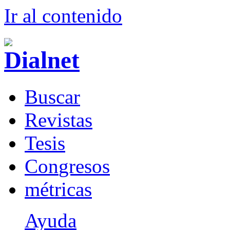
Ir al conteni
d
o
B
uscar
R
evistas
T
esis
Co
n
gresos
m
étricas
Ayuda