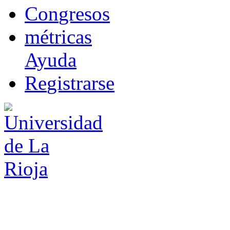
Co
n
gresos
m
étricas
Ayuda
R
e
gistrarse