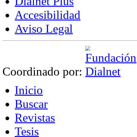
Dialnet Plus
Accesibilidad
Aviso Legal
Coordinado por:
I
nicio
B
uscar
R
evistas
T
esis