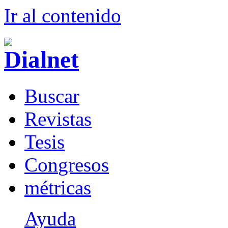
Ir al conteni
d
o
B
uscar
R
evistas
T
esis
Co
n
gresos
m
étricas
Ayuda