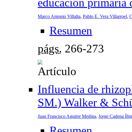
educación primaria 
Marco Antonio Villalta
,
Pablo E. Vera Villarroel
,
C
Resumen
págs.
266-273
Influencia de rhizo
SM.) Walker & Schü
Juan Francisco Aguirre Medina
,
Jorge Cadena Íñi
Resumen