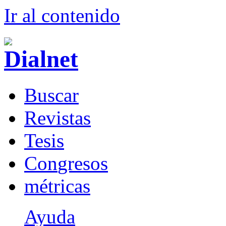
Ir al conteni
d
o
B
uscar
R
evistas
T
esis
Co
n
gresos
m
étricas
Ayuda