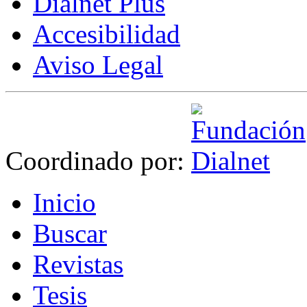
Dialnet Plus
Accesibilidad
Aviso Legal
Coordinado por:
I
nicio
B
uscar
R
evistas
T
esis