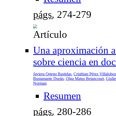
págs.
274-279
Una aproximación a 
sobre ciencia en doc
Javiera Ortega Bastidas
,
Cristhian Pérez Villalobos
Bustamante Durán
,
Olga Matus Betancourt
,
Giulie
Norman
Resumen
págs.
280-286