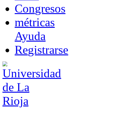
Co
n
gresos
m
étricas
Ayuda
R
e
gistrarse