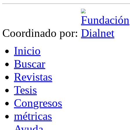
Coordinado por:
I
nicio
B
uscar
R
evistas
T
esis
Co
n
gresos
m
étricas
Ayuda