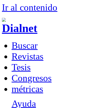
Ir al conteni
d
o
B
uscar
R
evistas
T
esis
Co
n
gresos
m
étricas
Ayuda