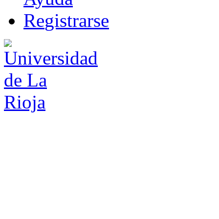
R
e
gistrarse