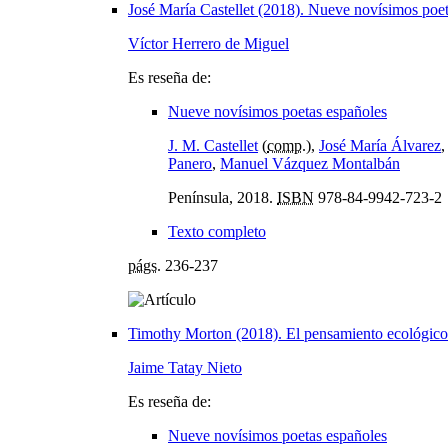
José María Castellet (2018). Nueve novísimos poe
Víctor Herrero de Miguel
Es reseña de:
Nueve novísimos poetas españoles
J. M. Castellet
(
comp.
),
José María Álvarez
Panero
,
Manuel Vázquez Montalbán
Península, 2018.
ISBN
978-84-9942-723-2
Texto completo
págs.
236-237
Timothy Morton (2018). El pensamiento ecológico
Jaime Tatay Nieto
Es reseña de:
Nueve novísimos poetas españoles