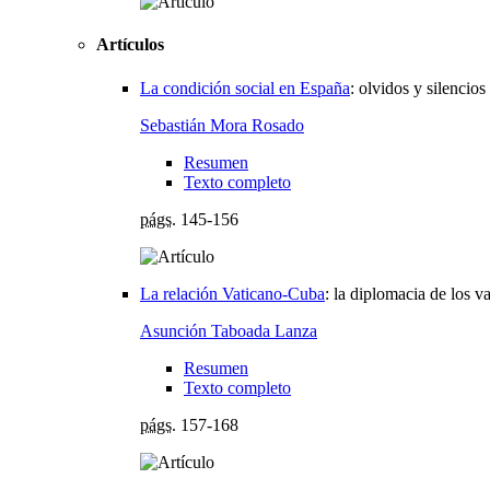
Artículos
La condición social en España
:
olvidos y silencios
Sebastián Mora Rosado
Resumen
Texto completo
págs.
145-156
La relación Vaticano-Cuba
:
la diplomacia de los va
Asunción Taboada Lanza
Resumen
Texto completo
págs.
157-168