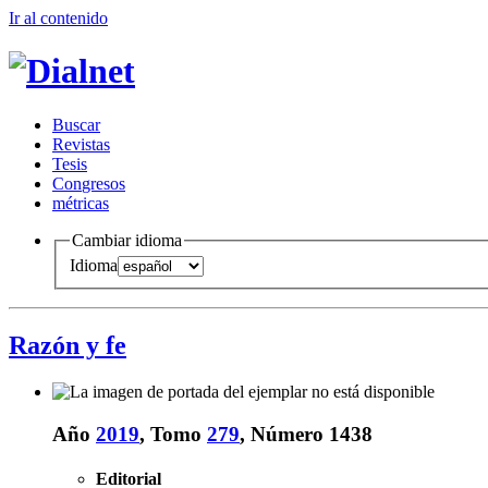
Ir al conteni
d
o
B
uscar
R
evistas
T
esis
Co
n
gresos
m
étricas
Cambiar idioma
Idioma
Razón y fe
Año
2019
, Tomo
279
, Número 1438
Editorial