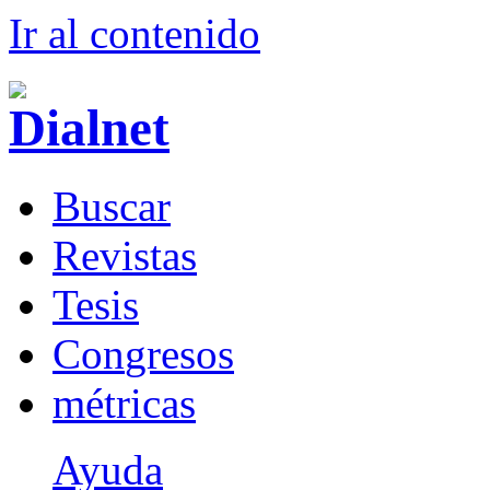
Ir al conteni
d
o
B
uscar
R
evistas
T
esis
Co
n
gresos
m
étricas
Ayuda