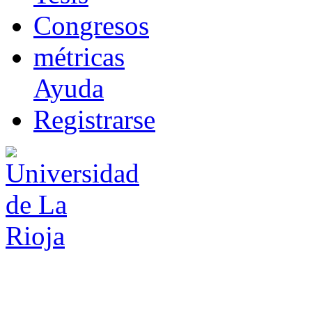
Co
n
gresos
m
étricas
Ayuda
R
e
gistrarse