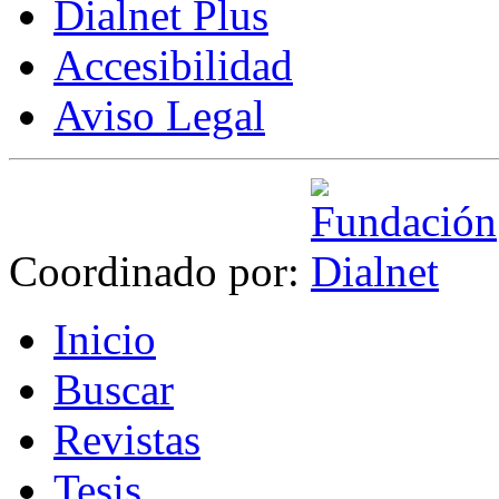
Dialnet Plus
Accesibilidad
Aviso Legal
Coordinado por:
I
nicio
B
uscar
R
evistas
T
esis