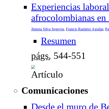
Experiencias labora
afrocolombianas en 
Jimena Silva Segovia
,
Francis Ramirez Aguilar
,
Pa
Resumen
págs.
544-551
Comunicaciones
Desde el muro de Ber