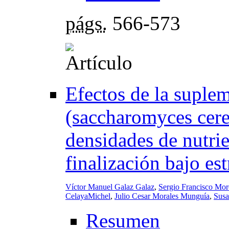
págs.
566-573
Efectos de la suple
(saccharomyces cerev
densidades de nutrie
finalización bajo est
Víctor Manuel Galaz Galaz
,
Sergio Francisco Mor
CelayaMichel
,
Julio Cesar Morales Munguía
,
Susa
Resumen