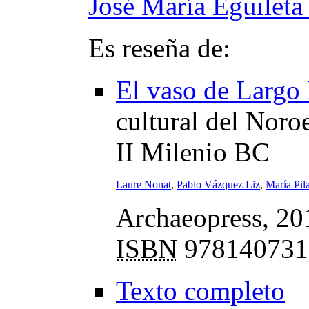
José María Eguileta
Es reseña de:
El vaso de Largo
cultural del Noroe
II Milenio BC
Laure Nonat
,
Pablo Vázquez Liz
,
María Pil
Archaeopress, 201
ISBN
978140731
Texto completo