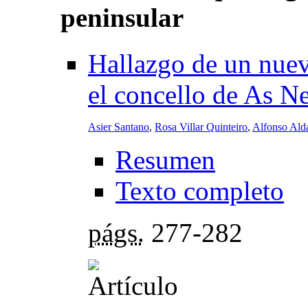
peninsular
Hallazgo de un nuev
el concello de As N
Asier Santano
,
Rosa Villar Quinteiro
,
Alfonso Ald
Resumen
Texto completo
págs.
277-282