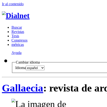
Ir al conteni
d
o
B
uscar
R
evistas
T
esis
Co
n
gresos
m
étricas
Ayuda
Cambiar idioma
Idioma
Gallaecia
: revista de a