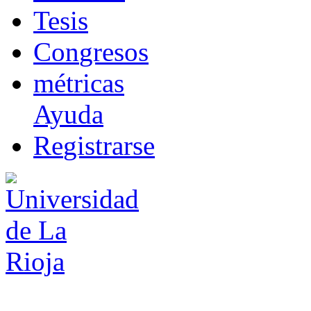
T
esis
Co
n
gresos
m
étricas
Ayuda
R
e
gistrarse