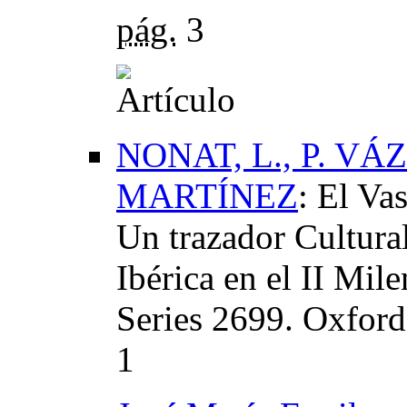
pág.
3
NONAT, L., P. VÁ
MARTÍNEZ
:
El Va
Un trazador Cultural
Ibérica en el II Mi
Series 2699. Oxfor
1