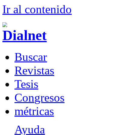
Ir al conteni
d
o
B
uscar
R
evistas
T
esis
Co
n
gresos
m
étricas
Ayuda