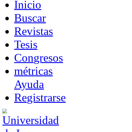
I
nicio
B
uscar
R
evistas
T
esis
Co
n
gresos
m
étricas
Ayuda
R
e
gistrarse