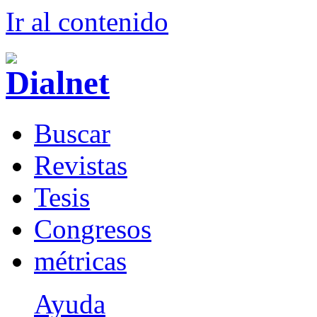
Ir al conteni
d
o
B
uscar
R
evistas
T
esis
Co
n
gresos
m
étricas
Ayuda