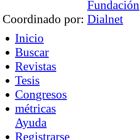
Coordinado por:
I
nicio
B
uscar
R
evistas
T
esis
Co
n
gresos
m
étricas
Ayuda
R
e
gistrarse