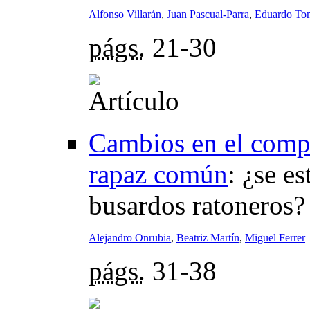
Alfonso Villarán
,
Juan Pascual-Parra
,
Eduardo To
págs.
21-30
Cambios en el comp
rapaz común
:
¿se es
busardos ratoneros?
Alejandro Onrubia
,
Beatriz Martín
,
Miguel Ferrer
págs.
31-38