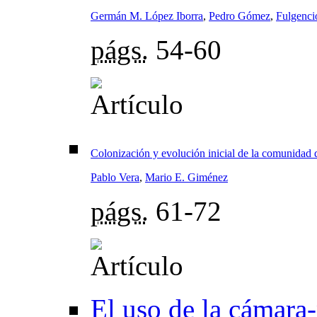
Germán M. López Iborra
,
Pedro Gómez
,
Fulgencio
págs.
54-60
Colonización y evolución inicial de la comunidad d
Pablo Vera
,
Mario E. Giménez
págs.
61-72
El uso de la cámara-