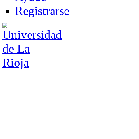
R
e
gistrarse