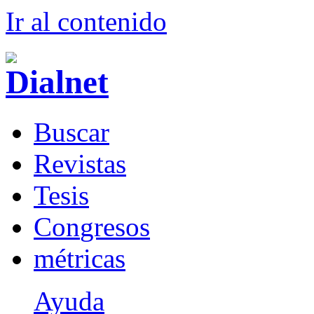
Ir al conteni
d
o
B
uscar
R
evistas
T
esis
Co
n
gresos
m
étricas
Ayuda