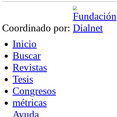
Coordinado por:
I
nicio
B
uscar
R
evistas
T
esis
Co
n
gresos
m
étricas
Ayuda