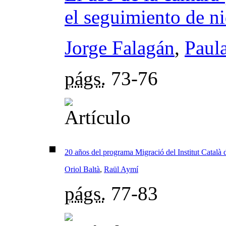
el seguimiento de ni
Jorge Falagán
,
Paul
págs.
73-76
20 años del programa Migració del Institut Català
Oriol Baltà
,
Raül Aymí
págs.
77-83