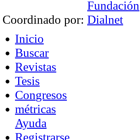
Coordinado por:
I
nicio
B
uscar
R
evistas
T
esis
Co
n
gresos
m
étricas
Ayuda
R
e
gistrarse