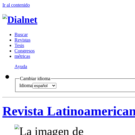
Ir al conteni
d
o
B
uscar
R
evistas
T
esis
Co
n
gresos
m
étricas
Ayuda
Cambiar idioma
Idioma
Revista Latinoamerica