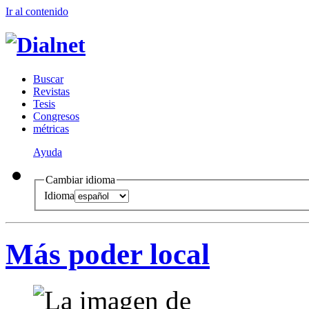
Ir al conteni
d
o
B
uscar
R
evistas
T
esis
Co
n
gresos
m
étricas
Ayuda
Cambiar idioma
Idioma
Más poder local