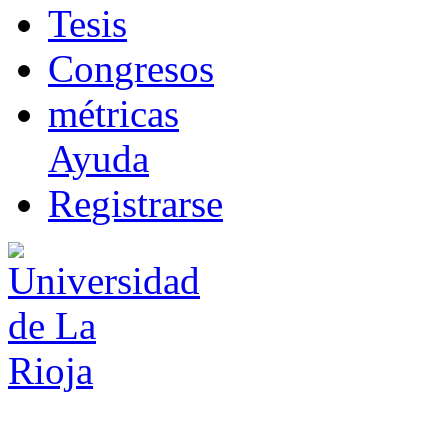
T
esis
Co
n
gresos
m
étricas
Ayuda
R
e
gistrarse