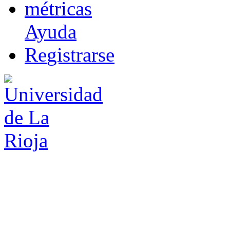
m
étricas
Ayuda
R
e
gistrarse