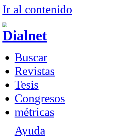
Ir al conteni
d
o
B
uscar
R
evistas
T
esis
Co
n
gresos
m
étricas
Ayuda