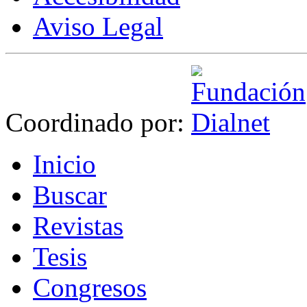
Aviso Legal
Coordinado por:
I
nicio
B
uscar
R
evistas
T
esis
Co
n
gresos