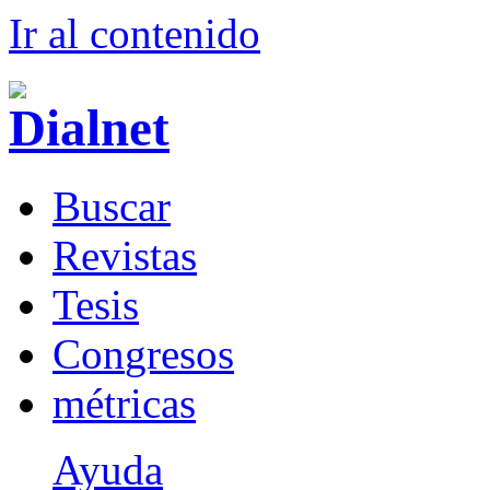
Ir al conteni
d
o
B
uscar
R
evistas
T
esis
Co
n
gresos
m
étricas
Ayuda