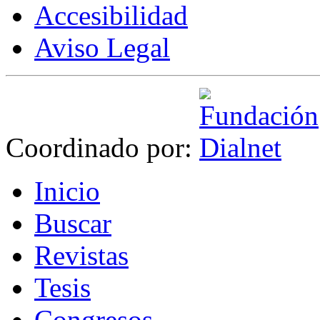
Accesibilidad
Aviso Legal
Coordinado por:
I
nicio
B
uscar
R
evistas
T
esis
Co
n
gresos