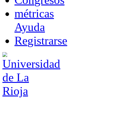
m
étricas
Ayuda
R
e
gistrarse