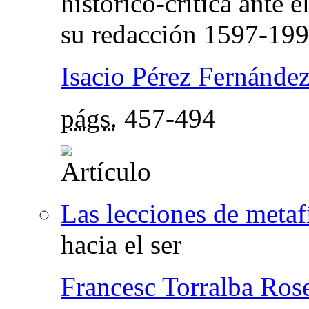
histórico-crítica ante 
su redacción 1597-19
Isacio Pérez Fernánde
págs.
457-494
Las lecciones de metaf
hacia el ser
Francesc Torralba Rose