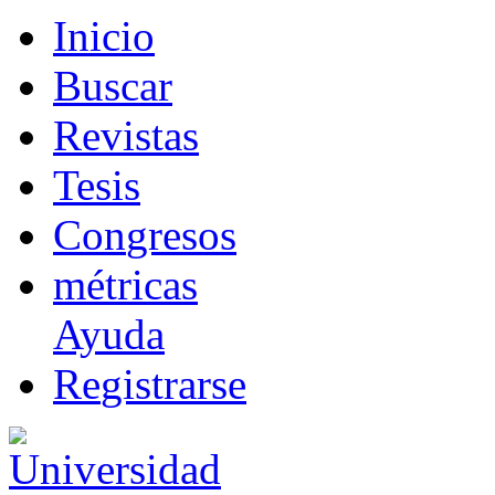
I
nicio
B
uscar
R
evistas
T
esis
Co
n
gresos
m
étricas
Ayuda
R
e
gistrarse