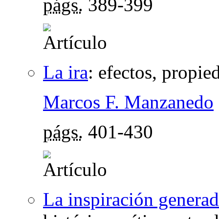
págs.
389-399
La ira
:
efectos, propie
Marcos F. Manzanedo
págs.
401-430
La inspiración generad