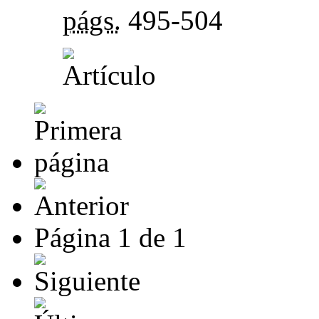
págs.
495-504
Página
1
de
1