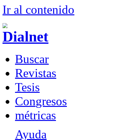
Ir al conteni
d
o
B
uscar
R
evistas
T
esis
Co
n
gresos
m
étricas
Ayuda