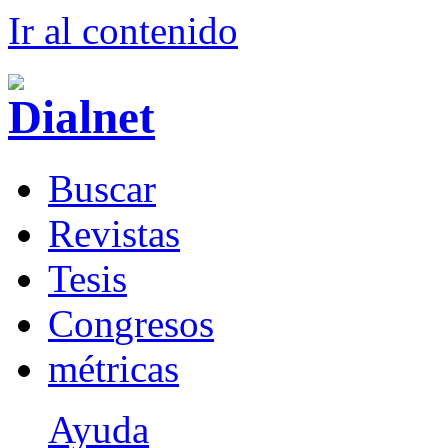
Ir al conteni
d
o
B
uscar
R
evistas
T
esis
Co
n
gresos
m
étricas
Ayuda