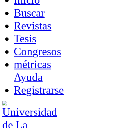
B
uscar
R
evistas
T
esis
Co
n
gresos
m
étricas
Ayuda
R
e
gistrarse