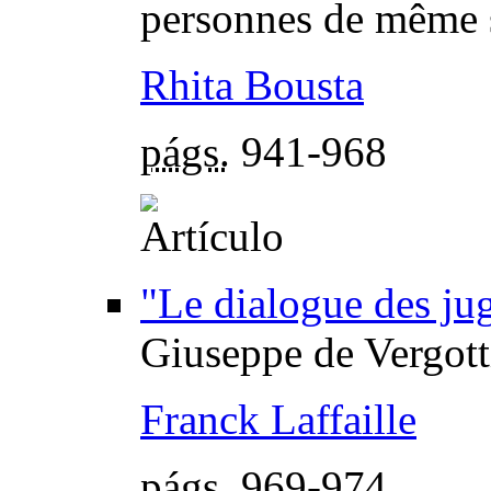
personnes de même 
Rhita Bousta
págs.
941-968
"Le dialogue des ju
Giuseppe de Vergott
Franck Laffaille
págs.
969-974