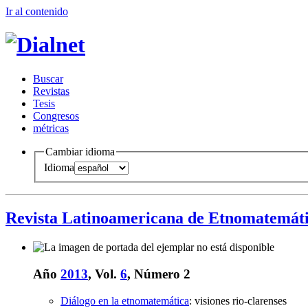
Ir al conteni
d
o
B
uscar
R
evistas
T
esis
Co
n
gresos
m
étricas
Cambiar idioma
Idioma
Revista Latinoamericana de Etnomatemát
Año
2013
, Vol.
6
, Número 2
Diálogo en la etnomatemática
:
visiones rio-clarenses