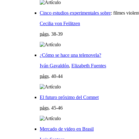
Cinco estudios experimentales sobre
:
filmes violen
Cecilia von Feilitzen
págs.
38-39
¿Cómo se hace una telenovela?
Iván Gavaldón
,
Elizabeth Fuentes
págs.
40-44
El futuro próximo del Comnet
págs.
45-46
Mercado de video en Brasil