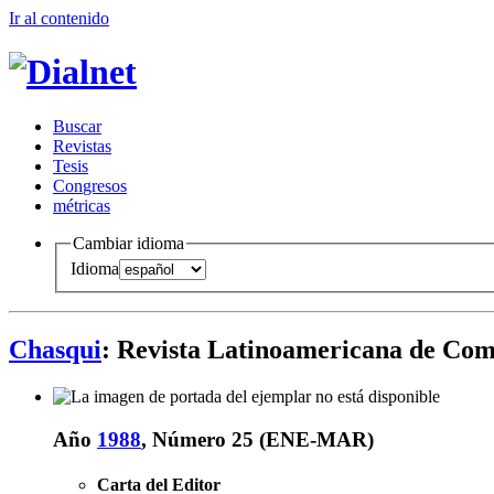
Ir al conteni
d
o
B
uscar
R
evistas
T
esis
Co
n
gresos
m
étricas
Cambiar idioma
Idioma
Chasqui
: Revista Latinoamericana de Co
Año
1988
, Número 25 (ENE-MAR)
Carta del Editor