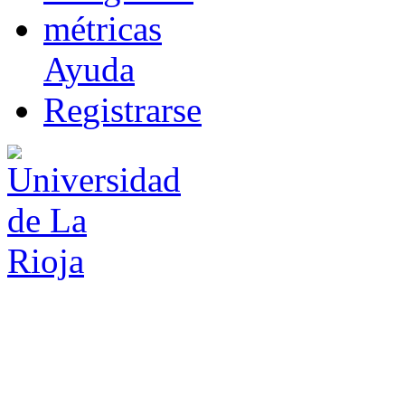
m
étricas
Ayuda
R
e
gistrarse