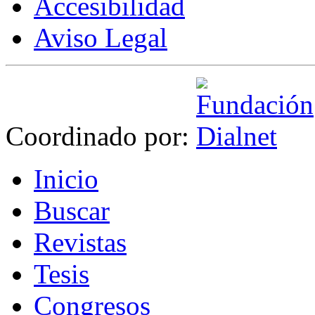
Accesibilidad
Aviso Legal
Coordinado por:
I
nicio
B
uscar
R
evistas
T
esis
Co
n
gresos