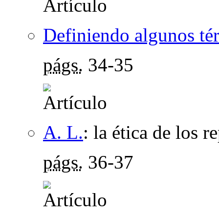
Definiendo algunos té
págs.
34-35
A. L.
:
la ética de los r
págs.
36-37