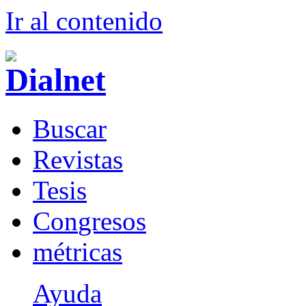
Ir al conteni
d
o
B
uscar
R
evistas
T
esis
Co
n
gresos
m
étricas
Ayuda