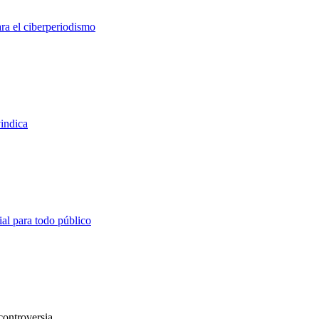
 el ciberperiodismo
indica
 para todo público
controversia