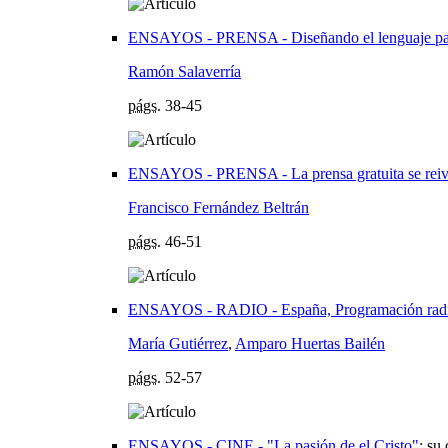
ENSAYOS - PRENSA - Diseñando el lenguaje para
Ramón Salaverría
págs.
38-45
ENSAYOS - PRENSA - La prensa gratuita se reiv
Francisco Fernández Beltrán
págs.
46-51
ENSAYOS - RADIO - España, Programación radial
María Gutiérrez
,
Amparo Huertas Bailén
págs.
52-57
ENSAYOS - CINE - "La pasión de el Cristo"
:
su 