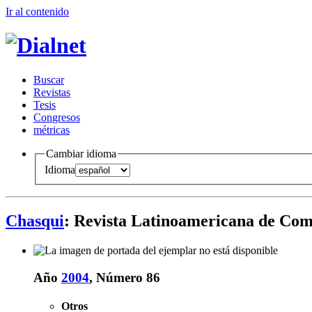
Ir al conteni
d
o
B
uscar
R
evistas
T
esis
Co
n
gresos
m
étricas
Cambiar idioma
Idioma
Chasqui
: Revista Latinoamericana de Co
Año
2004
, Número 86
Otros