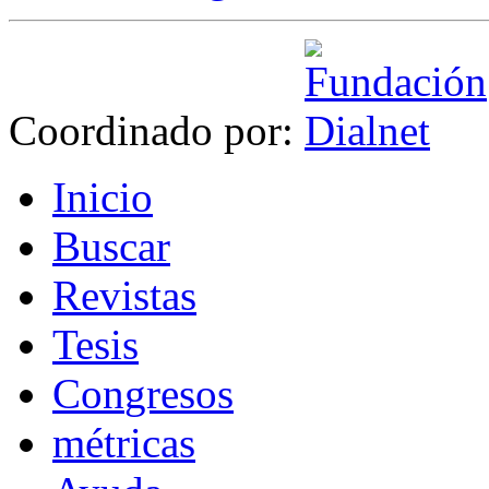
Coordinado por:
I
nicio
B
uscar
R
evistas
T
esis
Co
n
gresos
m
étricas