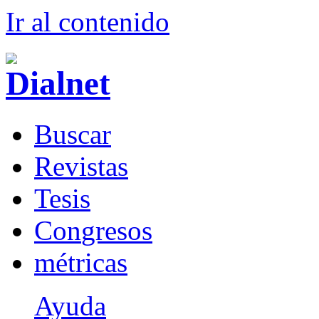
Ir al conteni
d
o
B
uscar
R
evistas
T
esis
Co
n
gresos
m
étricas
Ayuda