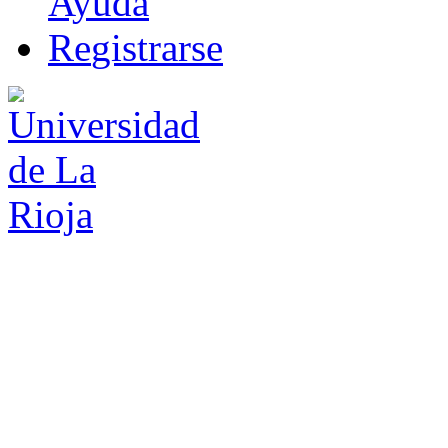
Ayuda
R
e
gistrarse