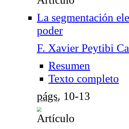
La segmentación ele
poder
F. Xavier Peytibi C
Resumen
Texto completo
págs.
10-13