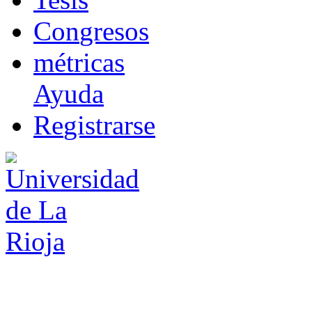
Co
n
gresos
m
étricas
Ayuda
R
e
gistrarse