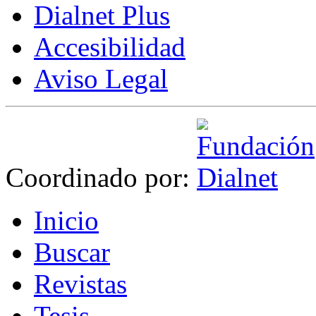
Dialnet Plus
Accesibilidad
Aviso Legal
Coordinado por:
I
nicio
B
uscar
R
evistas
T
esis