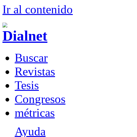
Ir al conteni
d
o
B
uscar
R
evistas
T
esis
Co
n
gresos
m
étricas
Ayuda