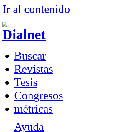
Ir al conteni
d
o
B
uscar
R
evistas
T
esis
Co
n
gresos
m
étricas
Ayuda