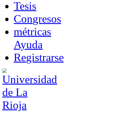
T
esis
Co
n
gresos
m
étricas
Ayuda
R
e
gistrarse