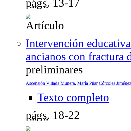
págs.
13-17
Intervención educativa
ancianos con fractura
preliminares
Ascensión Villada Munera
,
María Pilar Córcoles Jiméne
Texto completo
págs.
18-22