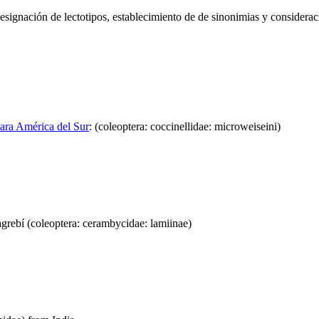
esignación de lectotipos, establecimiento de de sinonimias y considerac
para América del Sur
:
(coleoptera: coccinellidae: microweiseini)
rebí (coleoptera: cerambycidae: lamiinae)