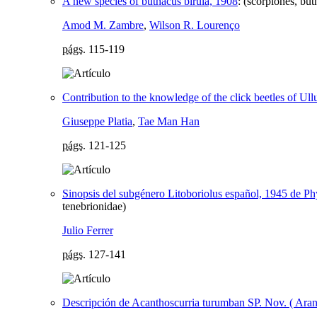
A new species of buthacus birula, 1908
:
(scorpiones, but
Amod M. Zambre
,
Wilson R. Lourenço
págs.
115-119
Contribution to the knowledge of the click beetles of Ull
Giuseppe Platia
,
Tae Man Han
págs.
121-125
Sinopsis del subgénero Litoboriolus español, 1945 de Phy
tenebrionidae)
Julio Ferrer
págs.
127-141
Descripción de Acanthoscurria turumban SP. Nov. ( Arane