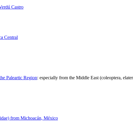
 Verdú Castro
a Central
the Paleartic Region
:
especially from the Middle East (coleoptera, elate
ovidae) from Michoacán, México