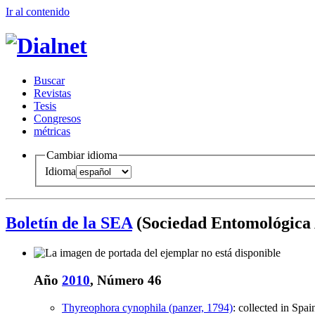
Ir al conteni
d
o
B
uscar
R
evistas
T
esis
Co
n
gresos
m
étricas
Cambiar idioma
Idioma
Boletín de la SEA
(Sociedad Entomológica
Año
2010
, Número 46
Thyreophora cynophila (panzer, 1794)
:
collected in Spai