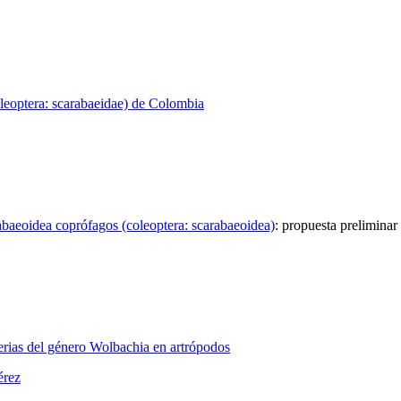
leoptera: scarabaeidae) de Colombia
abaeoidea coprófagos (coleoptera: scarabaeoidea)
:
propuesta preliminar
erias del género Wolbachia en artrópodos
érez