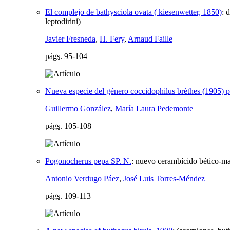
El complejo de bathysciola ovata ( kiesenwetter, 1850)
:
d
leptodirini)
Javier Fresneda
,
H. Fery
,
Arnaud Faille
págs.
95-104
Nueva especie del género coccidophilus brèthes (1905) 
Guillermo González
,
María Laura Pedemonte
págs.
105-108
Pogonocherus pepa SP. N.
:
nuevo cerambícido bético-mag
Antonio Verdugo Páez
,
José Luis Torres-Méndez
págs.
109-113