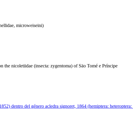
nellidae, microweiseini)
n the nicoletiidae (insecta: zygentoma) of Säo Tomé e Príncipe
852) dentro del género acledra signoret, 1864 (hemiptera: heteroptera: