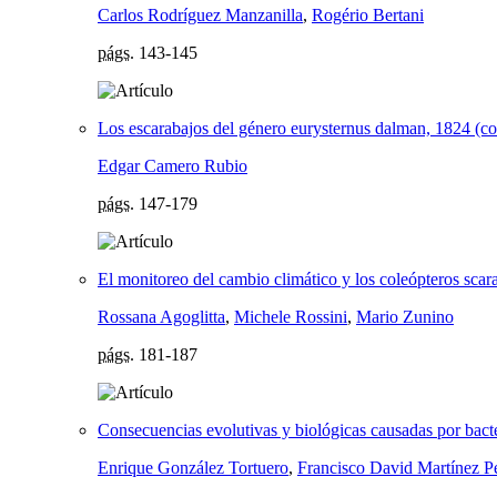
Carlos Rodríguez Manzanilla
,
Rogério Bertani
págs.
143-145
Los escarabajos del género eurysternus dalman, 1824 (co
Edgar Camero Rubio
págs.
147-179
El monitoreo del cambio climático y los coleópteros scar
Rossana Agoglitta
,
Michele Rossini
,
Mario Zunino
págs.
181-187
Consecuencias evolutivas y biológicas causadas por bact
Enrique González Tortuero
,
Francisco David Martínez P