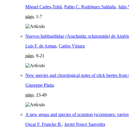
Miguel Carles-Tolrá
,
Pablo C. Rodríguez Saldaña
,
Julio
págs.
1-7
Nuevos hubbardiidae (Arachnida: schizomida) de Améric
Luis F. de Armas
,
Carlos Víquez
págs.
9-21
New species and chorological notes of click beetes from 
Giuseppe Platia
págs.
23-49
A new genus and species of scorpion (scorpiones: vaej
Oscar F. Francke B.
,
Javier Ponce Saavedra