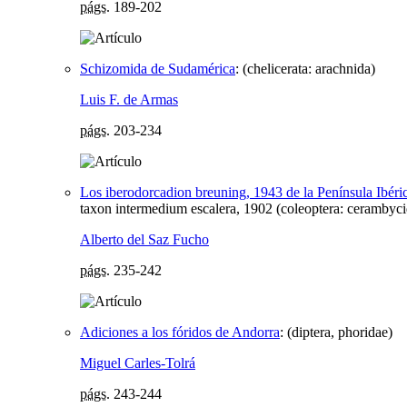
págs.
189-202
Schizomida de Sudamérica
:
(chelicerata: arachnida)
Luis F. de Armas
págs.
203-234
Los iberodorcadion breuning, 1943 de la Península Ibéric
taxon intermedium escalera, 1902 (coleoptera: cerambyci
Alberto del Saz Fucho
págs.
235-242
Adiciones a los fóridos de Andorra
:
(diptera, phoridae)
Miguel Carles-Tolrá
págs.
243-244