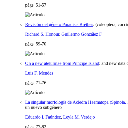
págs.
51-57
Revisión del género Paradisis Brèthes
:
(coleoptera, cocci
Richard S. Honour
,
Guillermo González F.
págs.
59-70
On a new atelurinae from Principe Island
:
and new data o
Luis F. Mendes
págs.
71-76
La singular morfología de Acledra Haematopa (Spinola, 1
un nuevo subgénero
Eduardo I. Faúndez
,
Leyla M. Verdejo
págs.
77-82