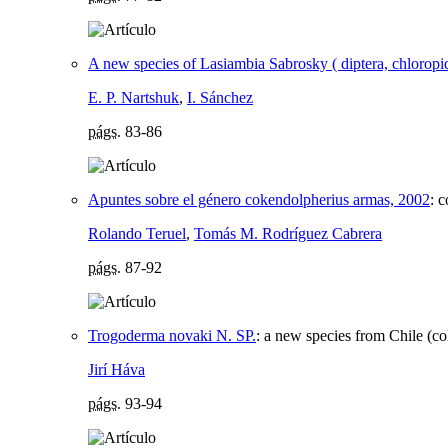
A new species of Lasiambia Sabrosky ( diptera, chloropid
E. P. Nartshuk
,
I. Sánchez
págs.
83-86
Apuntes sobre el género cokendolpherius armas, 2002
:
c
Rolando Teruel
,
Tomás M. Rodríguez Cabrera
págs.
87-92
Trogoderma novaki N. SP.
:
a new species from Chile (co
Jirí Háva
págs.
93-94