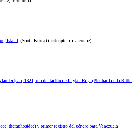
hidae) from India
ung Island
:
(South Korea) ( coleoptera, elateridae)
lan Dejean, 1821, rehabilitación de Phylan Reyi (Piochard de la Brûle
ae: theraphosidae) y primer registro del género para Venezuela