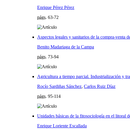
Enrique Pérez Pérez
págs.
63-72
Aspectos legales y sanitarios de la compra-venta d
Benito Madariaga de la Campa
págs.
73-94
Agricultura a tiempo parcial. Industrialización y 
Rocío Sardiñas Sánchez
,
Carlos Ruiz Díaz
págs.
95-114
Unidades básicas de la fitosociología en el litoral d
Enrique Loriente Escallada