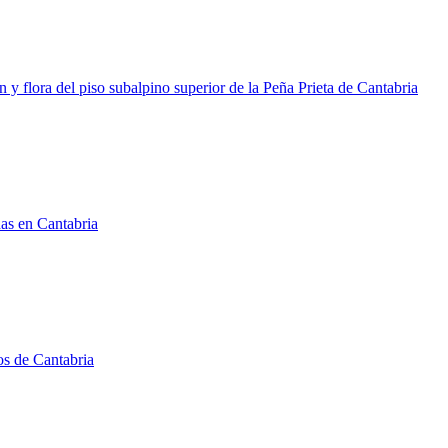
y flora del piso subalpino superior de la Peña Prieta de Cantabria
das en Cantabria
os de Cantabria