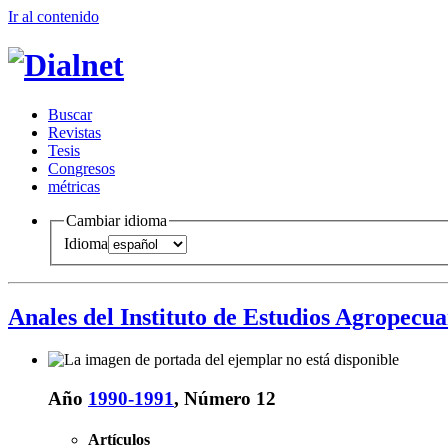
Ir al conteni
d
o
B
uscar
R
evistas
T
esis
Co
n
gresos
m
étricas
Cambiar idioma
Idioma
Anales del Instituto de Estudios Agropecua
Año
1990-1991
, Número 12
Artículos