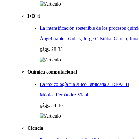
I+D+i
La intensificación sostenible de los procesos quím
Ángel Irabien Gulías
,
Jorge Cristóbal García
,
Jona
págs.
28-33
Química computacional
La toxicología "in silico" aplicada al REACH
Mónica Fernández Vidal
págs.
34-36
Ciencia