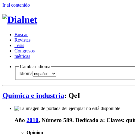
Ir al conteni
d
o
B
uscar
R
evistas
T
esis
Co
n
gresos
m
étricas
Cambiar idioma
Idioma
Química e industria
: QeI
Año
2010
, Número 589.
Dedicado a:
Claves: quí
Opinión