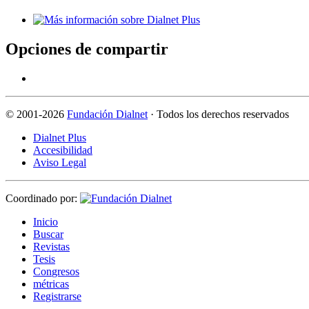
Opciones de compartir
©
2001-2026
Fundación Dialnet
· Todos los derechos reservados
Dialnet Plus
Accesibilidad
Aviso Legal
Coordinado por:
I
nicio
B
uscar
R
evistas
T
esis
Co
n
gresos
m
étricas
R
e
gistrarse