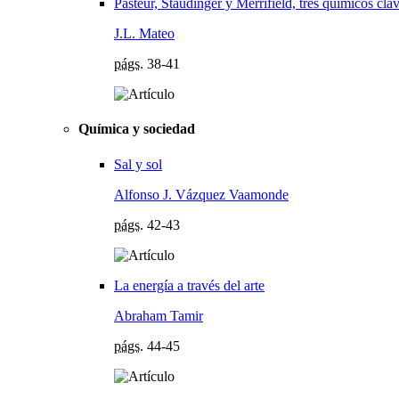
Pasteur, Staudinger y Merrifield, tres químicos clav
J.L. Mateo
págs.
38-41
Química y sociedad
Sal y sol
Alfonso J. Vázquez Vaamonde
págs.
42-43
La energía a través del arte
Abraham Tamir
págs.
44-45