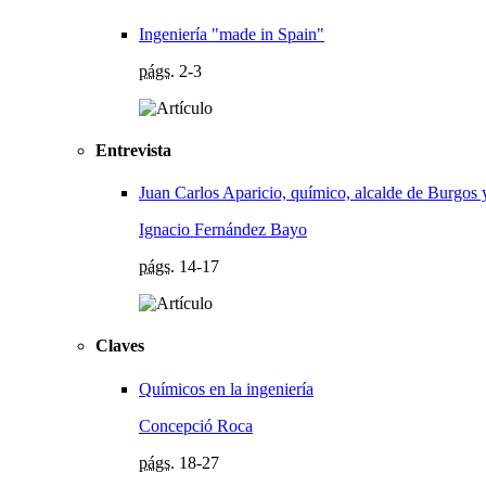
Ingeniería "made in Spain"
págs.
2-3
Entrevista
Juan Carlos Aparicio, químico, alcalde de Burgos 
Ignacio Fernández Bayo
págs.
14-17
Claves
Químicos en la ingeniería
Concepció Roca
págs.
18-27