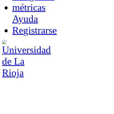
m
étricas
Ayuda
R
e
gistrarse