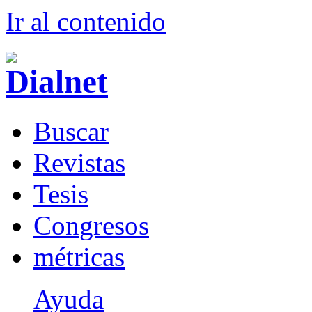
Ir al conteni
d
o
B
uscar
R
evistas
T
esis
Co
n
gresos
m
étricas
Ayuda