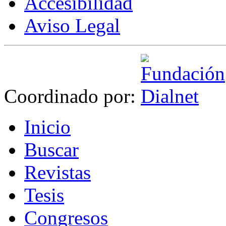
Accesibilidad
Aviso Legal
Coordinado por:
I
nicio
B
uscar
R
evistas
T
esis
Co
n
gresos