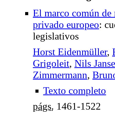
El marco común de r
privado europeo
:
cu
legislativos
Horst Eidenmüller
,
Grigoleit
,
Nils Jans
Zimmermann
,
Brun
Texto completo
págs.
1461-1522