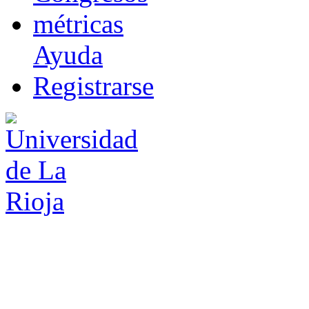
m
étricas
Ayuda
R
e
gistrarse