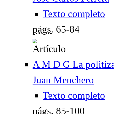
Texto completo
págs.
65-84
A M D G La politiza
Juan Menchero
Texto completo
págs.
85-100