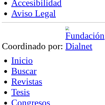
Accesibilidad
Aviso Legal
Coordinado por:
I
nicio
B
uscar
R
evistas
T
esis
Co
n
gresos