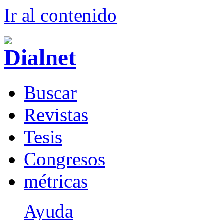
Ir al conteni
d
o
B
uscar
R
evistas
T
esis
Co
n
gresos
m
étricas
Ayuda