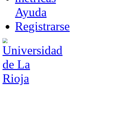
Ayuda
R
e
gistrarse