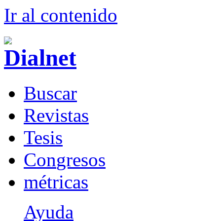
Ir al conteni
d
o
B
uscar
R
evistas
T
esis
Co
n
gresos
m
étricas
Ayuda