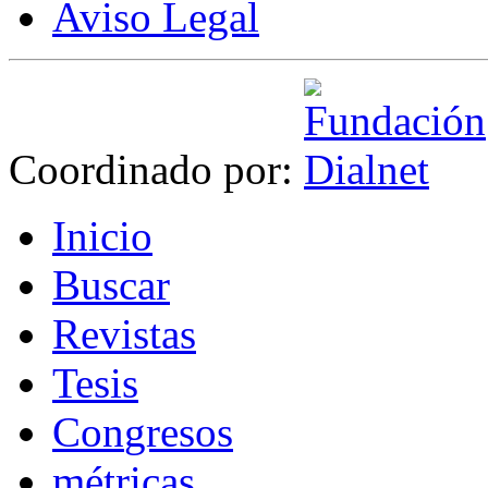
Aviso Legal
Coordinado por:
I
nicio
B
uscar
R
evistas
T
esis
Co
n
gresos
m
étricas