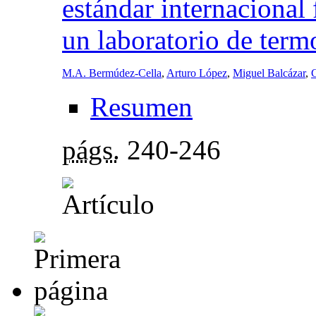
estándar internacional 
un laboratorio de term
M.A. Bermúdez-Cella
,
Arturo López
,
Miguel Balcázar
,
G
Resumen
págs.
240-246