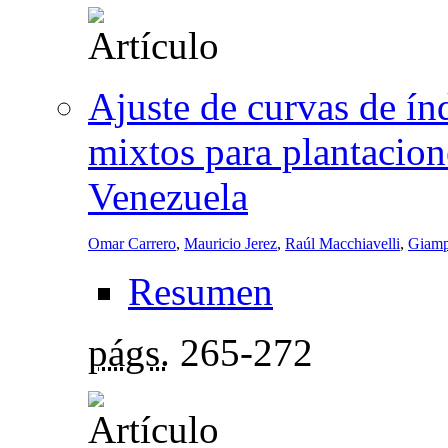
Ajuste de curvas de ín
mixtos para plantacion
Venezuela
Omar Carrero
,
Mauricio Jerez
,
Raúl Macchiavelli
,
Giamp
Resumen
págs.
265-272