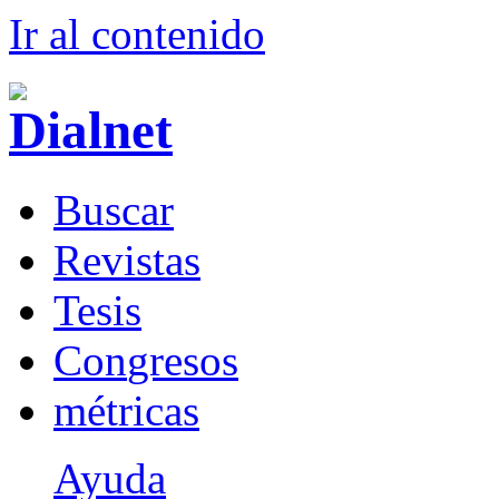
Ir al conteni
d
o
B
uscar
R
evistas
T
esis
Co
n
gresos
m
étricas
Ayuda