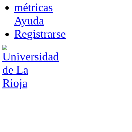
m
étricas
Ayuda
R
e
gistrarse