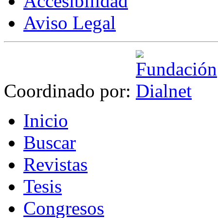
Accesibilidad
Aviso Legal
Coordinado por:
I
nicio
B
uscar
R
evistas
T
esis
Co
n
gresos