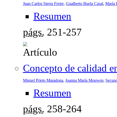
Juan Carlos Sierra Freire
,
Gualberto Buela Casal
,
María 
Resumen
págs.
251-257
Concepto de calidad en
Miguel Prieto Maradona
,
Joanna María Mouwen
,
Secund
Resumen
págs.
258-264