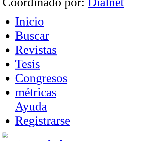
Coordinado por:
I
nicio
B
uscar
R
evistas
T
esis
Co
n
gresos
m
étricas
Ayuda
R
e
gistrarse