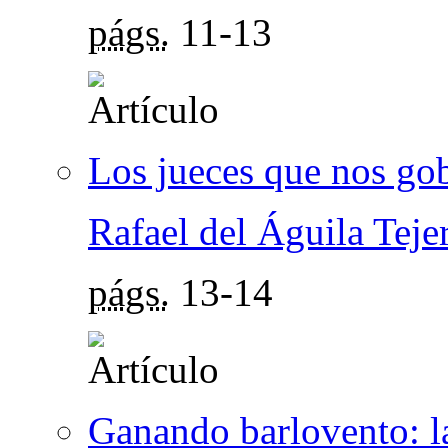
págs.
11-13
Los jueces que nos go
Rafael del Águila Teje
págs.
13-14
Ganando barlovento: la