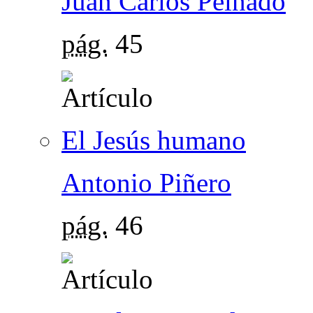
Juan Carlos Peinado
pág.
45
El Jesús humano
Antonio Piñero
pág.
46