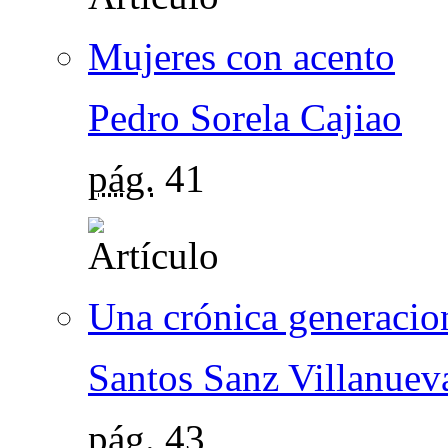
Mujeres con acento
Pedro Sorela Cajiao
pág.
41
Una crónica generacio
Santos Sanz Villanuev
pág.
43