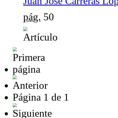
Juan José Carreras Ló
pág.
50
Página
1
de
1