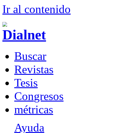
Ir al conteni
d
o
B
uscar
R
evistas
T
esis
Co
n
gresos
m
étricas
Ayuda